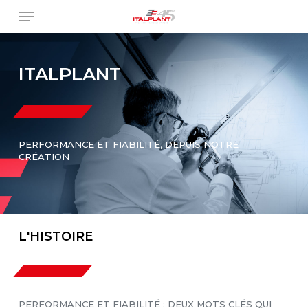
Skip
Menu
to
main
content
ITALPLANT
PERFORMANCE ET FIABILITÉ, DEPUIS NOTRE
CRÉATION
L'HISTOIRE
PERFORMANCE ET FIABILITÉ : DEUX MOTS CLÉS QUI