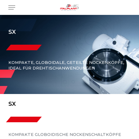
Skip
Menu
to
main
content
SX
KOMPAKTE, GLOBOIDALE, GETEILTE NOCKENKÖPFE,
IDEAL FÜR DREHTISCHANWENDUNGEN
SX
KOMPAKTE GLOBOIDISCHE NOCKENSCHALTKÖPFE