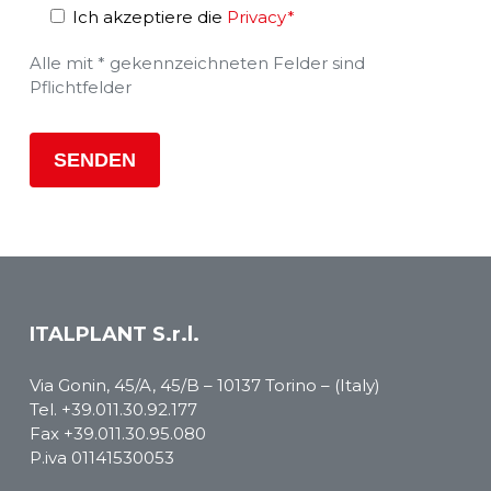
Ich akzeptiere die
Privacy*
Alle mit * gekennzeichneten Felder sind
Pflichtfelder
ITALPLANT S.r.l.
Via Gonin, 45/A, 45/B – 10137 Torino – (Italy)
Tel.
+39.011.30.92.177
Fax +39.011.30.95.080
P.iva 01141530053