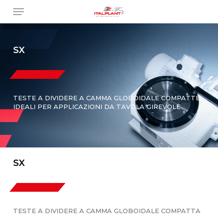
Skip
Menu
to
main
content
SX
TESTE A DIVIDERE A CAMMA GLOBOIDALE COMPATTE,
IDEALI PER APPLICAZIONI DA TAVOLA GIREVOLE
SX
TESTE A DIVIDERE A CAMMA GLOBOIDALE COMPATTA