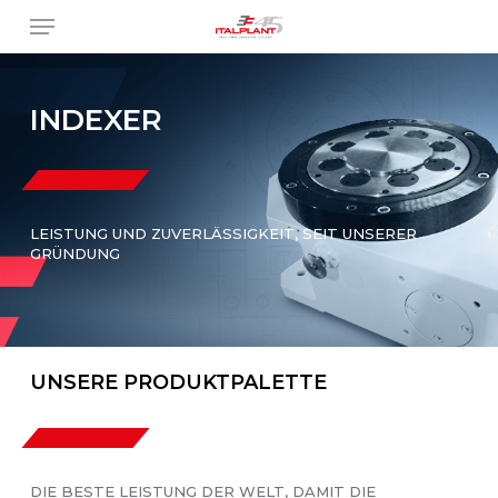
Skip
Menu
to
main
content
INDEXER
LEISTUNG UND ZUVERLÄSSIGKEIT, SEIT UNSERER
GRÜNDUNG
UNSERE PRODUKTPALETTE
DIE BESTE LEISTUNG DER WELT, DAMIT DIE