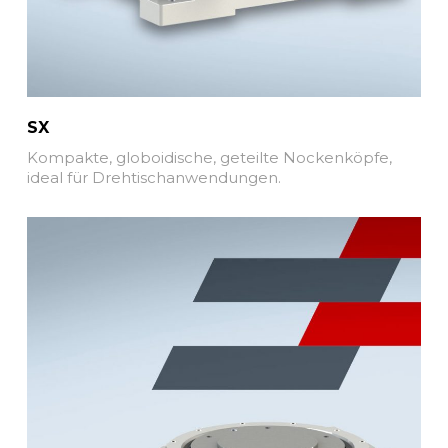
SX
Kompakte, globoidische, geteilte Nockenköpfe,
ideal für Drehtischanwendungen.