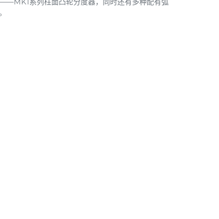
——MK1系列柱面凸轮分度器，同时还有多种配有弧
。