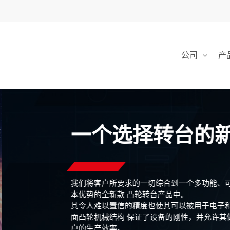
Skip
to
main
content
公司
产
一个选择转台的
我们将客户所要求的一切综合到一个多功能、
本优势的全新款 凸轮转台产品中。
其令人难以置信的精度也使其可以被用于电子
面凸轮机械结构 保证了设备的刚性，并允许其
户的生产效率。