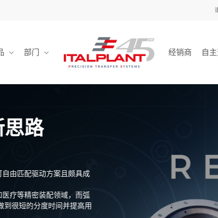
品
部门
经销商
自主
新思路
可自由匹配驱动方案且颇具成
和医疗等精密装配领域，而弧
做到很短的分度时间并提高用