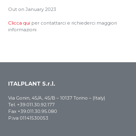
Out on January 2023
Clicca qui
per contattarci e richiederci maggiori
informazioni
ITALPLANT S.r.l.
Via Gonin, 45/A, 45/B – 10137 Torino – (Italy)
Tel.
+39.011.30.92.177
Fax +39.011.30.95.080
P.iva 01141530053