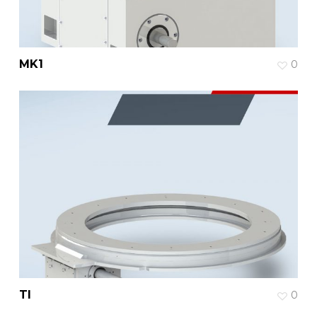
MK1
0
TI
0