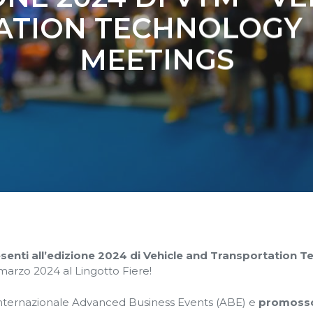
ATION TECHNOLOGY 
MEETINGS
enti all’edizione 2024 di Vehicle and Transportation 
7 marzo 2024 al Lingotto Fiere!
à internazionale Advanced Business Events (ABE) e
promosso