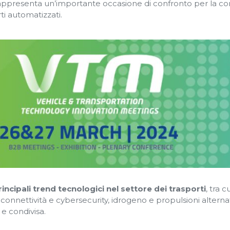
rappresenta un’importante occasione di confronto per la c
i automatizzati.
ncipali trend tecnologici nel settore dei trasporti
, tra 
e, connettività e cybersecurity, idrogeno e propulsioni alterna
 e condivisa.