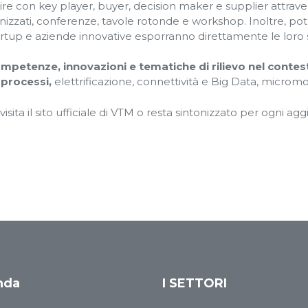
agire con key player, buyer, decision maker e supplier attra
izzati, conferenze, tavole rotonde e workshop. Inoltre, pot
artup e aziende innovative esporranno direttamente le loro s
mpetenze, innovazioni e tematiche di rilievo nel contes
 processi,
elettrificazione, connettività e Big Data, micromo
 visita il sito ufficiale di VTM o resta sintonizzato per ogni a
nda
I SETTORI