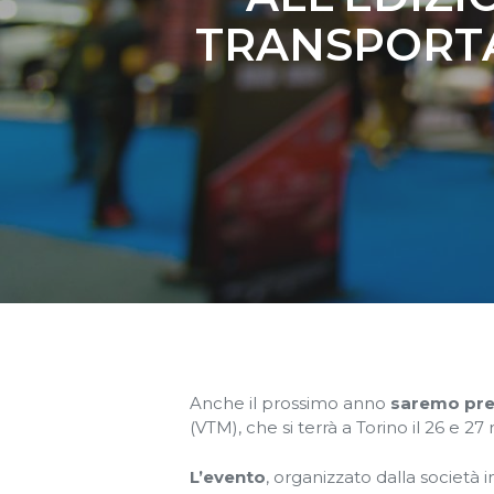
TRANSPORT
Anche il prossimo anno
saremo pres
(VTM), che si terrà a Torino il 26 e 2
L’evento
, organizzato dalla societ