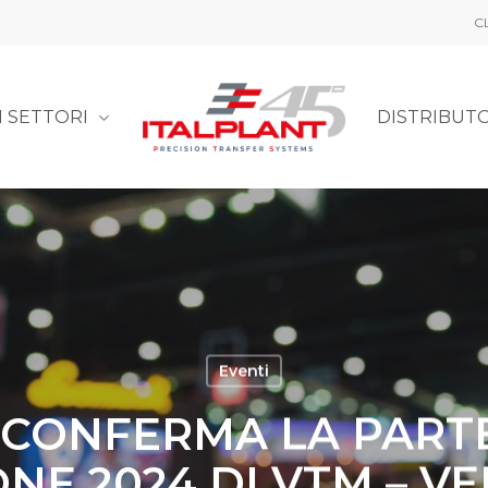
C
I SETTORI
DISTRIBUT
Eventi
 CONFERMA LA PART
ONE 2024 DI VTM – V