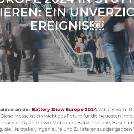
IEREN: EIN UNVERZI
EREIGNIS!￼
ilnahme an der
Battery Show Europe 2024
vor, die vom 18.
. Diese Messe ist ein wichtiges Forum für die neuesten Inno
imat von Giganten wie Mercedes-Benz, Porsche, Bosch und M
 die Hersteller, Ingenieure und Zulieferer aus der ganzen 