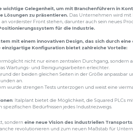
ine wichtige Gelegenheit, um mit Branchenführern in Kont
e Lösungen zu präsentieren.
Das Unternehmen wird mit 
 an vorderster Front stehen, darunter auch sein neues Pro
Positionierungssystem für die Industrie.
ystem mit einem innovativen Design, das sich durch ein
einzigartige Konfiguration bietet zahlreiche Vorteile:
te ermöglicht nicht nur einen zentralen Durchgang, sondern
as Wartungs- und Reinigungsarbeiten erleichter.
grund der beiden gleichen Seiten in der Größe anpassbar un
Kunden an.
tem wurde strengen Tests unterzogen und weist eine vierma
ionen
: Italplant bietet die Möglichkeit, die Squared PLCs 
 spezifischen Bedürfnissen jedes Industriezweigs.
kt, sondern
eine neue Vision des industriellen Transports
 Branche revolutionieren und zum neuen Maßstab für Unte