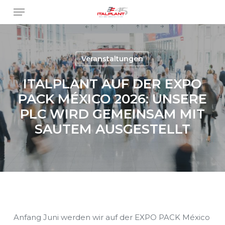
Skip
Menu
to
main
content
Veranstaltungen
ITALPLANT AUF DER EXPO
PACK MÉXICO 2026: UNSERE
PLC WIRD GEMEINSAM MIT
SAUTEM AUSGESTELLT
Anfang Juni werden wir auf der EXPO PACK México